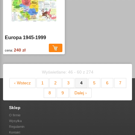
Europa 1945-1999
240 zł
cena:
Wyświetlane: 46 - 60 z 274
‹ Wstecz
1
2
3
4
5
6
7
8
9
Dalej ›
Sklep
O firmie
Wysyłka
Regulamin
Kontakt