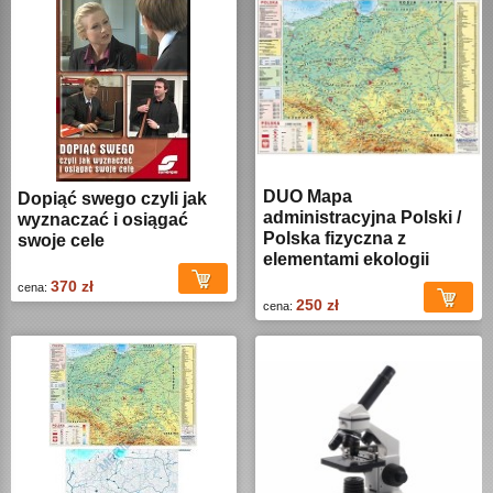
DUO Mapa
Dopiąć swego czyli jak
administracyjna Polski /
wyznaczać i osiągać
Polska fizyczna z
swoje cele
elementami ekologii
370 zł
cena:
250 zł
cena: